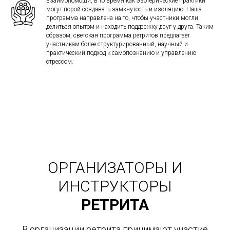
взаимопомощи, в то время как эзотерические практики
могут порой создавать замкнутость и изоляцию. Наша
программа направлена на то, чтобы участники могли
делиться опытом и находить поддержку друг у друга. Таким
образом, светская программа ретритов предлагает
участникам более структурированный, научный и
практический подход к самопознанию и управлению
стрессом.
ОРГАНИЗАТОРЫ И
ИНСТРУКТОРЫ
РЕТРИТА
В организации ретрита принимают участие