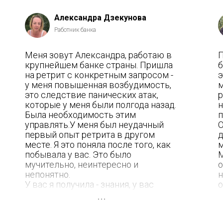
2024
Александра Дзекунова
Работник банка
Меня зовут Александра, работаю в
П
крупнейшем банке страны. Пришла
б
на ретрит с конкретным запросом -
э
у меня повышенная возбудимость,
м
это следствие панических атак,
р
которые у меня были полгода назад.
н
Была необходимость этим
п
управлять.У меня был неудачный
О
первый опыт ретрита в другом
д
месте. Я это поняла после того, как
м
побывала у вас. Это было
М
мучительно, неинтересно и
о
непонятно.
н
У вас я получила - знания, у вас
о
крутые легкие лекции, все с
к
юмором. Я поняла, откуда что идет, к
э
чему стремится, как этим
Е