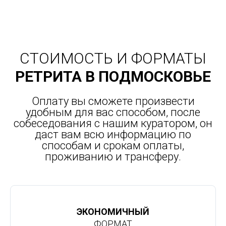
управлять.
р
Самое главное - я словила здесь
с
много инсайтов, эмоциональных и
с
моральных.
и
ч
п
СТОИМОСТЬ И ФОРМАТЫ
РЕТРИТА В ПОДМОСКОВЬЕ
Оплату вы сможете произвести
удобным для вас способом, после
собеседования с нашим куратором, он
даст вам всю информацию по
способам и срокам оплаты,
проживанию и трансферу.
ЭКОНОМИЧНЫЙ
ФОРМАТ