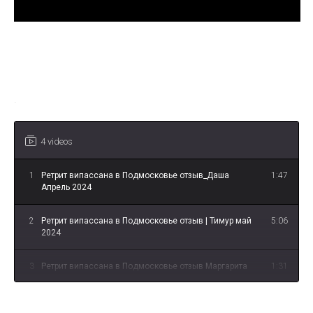
Ретрит випассана в Подмосковье
отзыв_Даша Апрель 2024
.
4 videos
1
Ретрит випассана в Подмосковье отзыв_Даша
1:47
Апрель 2024
2
Ретрит випассана в Подмосковье отзыв | Тимур май
5:06
2024
3
Ретрит випассана в Подмосковье отзыв Маргарита
1:31
2024
4
Ретрит випассана в Подмосковье отзыв Дима май
2:59