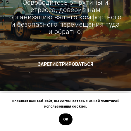
Освободитесь от рутины и
стресса, доверив нам
организацию вашего комфортного
и безопасного перемещения туда
и обратно.
ЗАРЕГИСТРИРОВАТЬСЯ
Посещая наш веб-сайт, вы соглашаетесь с нашей политикой
Ретрит «Осознанность» в Подмосковье
—
использования cookies.
загородная программа Mindfulness:
сочетание медитации, практик осознанности и
OK
психологического сопровождения
в режиме тишины, без строгой привязки к одной