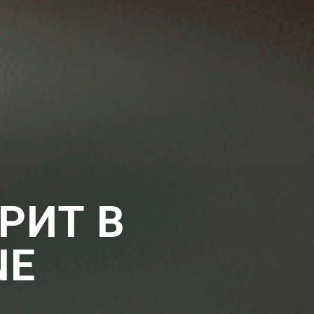
ТРИТ
В
NE