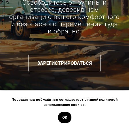
Освободитесь от рутины и
стресса, доверив нам
организацию вашего комфортного
и безопасного перемещения туда
и обратно.
ЗАРЕГИСТРИРОВАТЬСЯ
Посещая наш веб-сайт, вы соглашаетесь с нашей политикой
Ретрит «Осознанность» в Подмосковье
—
использования cookies.
загородная программа Mindfulness:
сочетание медитации, практик осознанности и
OK
психологического сопровождения
в режиме тишины, без строгой привязки к одной