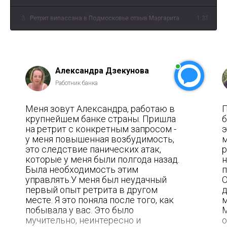
3
Ретрит випассана в Подмосковье отзыв Маргарита
1:31
2024
4
Ретрит випассана в Подмосковье отзыв Дима май
2:59
2024
Александра Дзекунова
Работник банка
Меня зовут Александра, работаю в
П
крупнейшем банке страны. Пришла
б
на ретрит с конкретным запросом -
э
у меня повышенная возбудимость,
м
это следствие панических атак,
р
которые у меня были полгода назад.
н
Была необходимость этим
п
управлять.У меня был неудачный
О
первый опыт ретрита в другом
д
месте. Я это поняла после того, как
м
побывала у вас. Это было
М
мучительно, неинтересно и
о